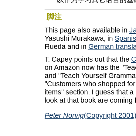
脚注
This page also available in
Ja
Yasushi Murakawa, in
Spanis
Rueda and in
German transla
T. Capey points out that the
C
on Amazon now has the "Teac
and "Teach Yourself Grammar
"Customers who shopped for t
items" section. I guess that a
look at that book are coming 
Peter Norvig
(Copyright 2001